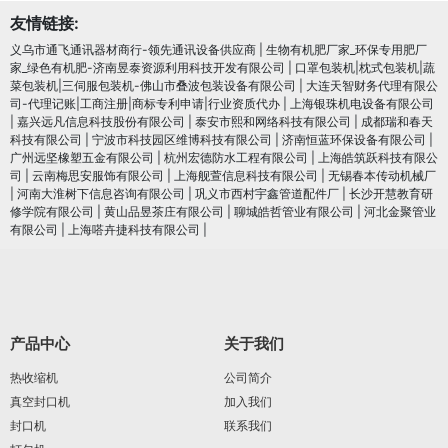
友情链接:
义乌市通飞通讯器材商行-领先通讯设备供应商
|
生物有机肥厂家_环保专用肥厂
家_绿色有机肥-济南昱泰资源利用科技开发有限公司
|
口罩包装机|枕式包装机|蔬
菜包装机|三伺服包装机-佛山市叠波包装设备有限公司
|
大连天智财务代理有限公
司-代理记账|工商注册|商标专利申请|行业资质代办
|
上海银珠机电设备有限公司
|
嘉兴远凡信息科技股份有限公司
|
泰安市熙和网络科技有限公司
|
成都瑞和春天
科技有限公司
|
宁波市科技园区维博科技有限公司
|
济南恒蓝环保设备有限公司
|
广州远坚橡塑五金有限公司
|
杭州宏德防水工程有限公司
|
上海皓筑跃科技有限公
司
|
云南梅思安服饰有限公司
|
上海舰萱信息科技有限公司
|
无锡春本传动机械厂
|
河南大淮树下信息咨询有限公司
|
巩义市西村宇鑫管道配件厂
|
长沙开慧教育研
修学院有限公司
|
黄山品昱茶庄有限公司
|
聊城皓哲管业有限公司
|
河北金聚管业
有限公司
|
上海嗒卉捷科技有限公司
|
产品中心
关于我们
热收缩机
公司简介
真空封口机
加入我们
封口机
联系我们