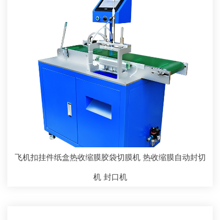
飞机扣挂件纸盒热收缩膜胶袋切膜机 热收缩膜自动封切
机 封口机