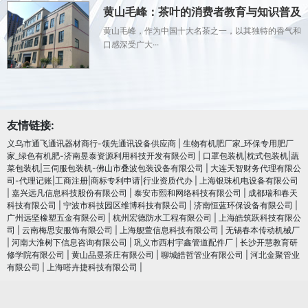
黄山毛峰：茶叶的消费者教育与知识普及
黄山毛峰，作为中国十大名茶之一，以其独特的香气和
口感深受广大···
友情链接:
义乌市通飞通讯器材商行-领先通讯设备供应商
|
生物有机肥厂家_环保专用肥厂
家_绿色有机肥-济南昱泰资源利用科技开发有限公司
|
口罩包装机|枕式包装机|蔬
菜包装机|三伺服包装机-佛山市叠波包装设备有限公司
|
大连天智财务代理有限公
司-代理记账|工商注册|商标专利申请|行业资质代办
|
上海银珠机电设备有限公司
|
嘉兴远凡信息科技股份有限公司
|
泰安市熙和网络科技有限公司
|
成都瑞和春天
科技有限公司
|
宁波市科技园区维博科技有限公司
|
济南恒蓝环保设备有限公司
|
广州远坚橡塑五金有限公司
|
杭州宏德防水工程有限公司
|
上海皓筑跃科技有限公
司
|
云南梅思安服饰有限公司
|
上海舰萱信息科技有限公司
|
无锡春本传动机械厂
|
河南大淮树下信息咨询有限公司
|
巩义市西村宇鑫管道配件厂
|
长沙开慧教育研
修学院有限公司
|
黄山品昱茶庄有限公司
|
聊城皓哲管业有限公司
|
河北金聚管业
有限公司
|
上海嗒卉捷科技有限公司
|