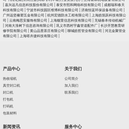
|
嘉兴远凡信息科技股份有限公司
|
泰安市熙和网络科技有限公司
|
成都瑞和春天
科技有限公司
|
宁波市科技园区维博科技有限公司
|
济南恒蓝环保设备有限公司
|
广州远坚橡塑五金有限公司
|
杭州宏德防水工程有限公司
|
上海皓筑跃科技有限公
司
|
云南梅思安服饰有限公司
|
上海舰萱信息科技有限公司
|
无锡春本传动机械厂
|
河南大淮树下信息咨询有限公司
|
巩义市西村宇鑫管道配件厂
|
长沙开慧教育研
修学院有限公司
|
黄山品昱茶庄有限公司
|
聊城皓哲管业有限公司
|
河北金聚管业
有限公司
|
上海嗒卉捷科技有限公司
|
产品中心
关于我们
热收缩机
公司简介
真空封口机
加入我们
封口机
联系我们
打包机
打码机
包装材料
新闻资讯
服务中心